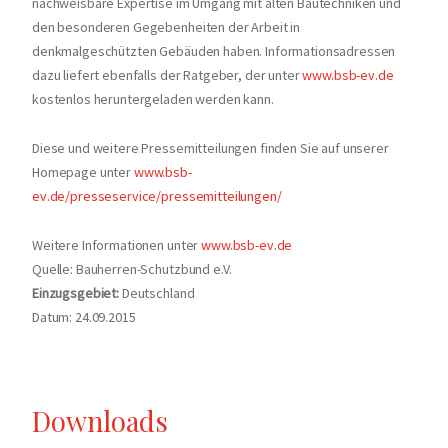
nachweisbare Expertise im Umgang mit alten Bautechniken und
den besonderen Gegebenheiten der Arbeit in
denkmalgeschützten Gebäuden haben. Informationsadressen
dazu liefert ebenfalls der Ratgeber, der unter
www.bsb-ev.de
kostenlos heruntergeladen werden kann.
Diese und weitere Pressemitteilungen finden Sie auf unserer
Homepage unter
www.bsb-
ev.de/presseservice/pressemitteilungen/
Weitere Informationen unter
www.bsb-ev.de
Quelle: Bauherren-Schutzbund e.V.
Einzugsgebiet:
Deutschland
Datum: 24.09.2015
Downloads